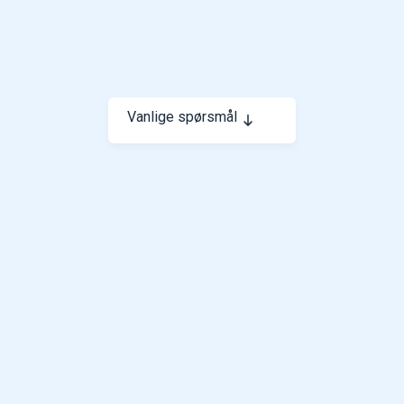
profilene du kjøper på forhånd og eventuelle ekstra du
kjøper per stykk. Du kan lese mer om lisensavtale
under oversikten.
Vanlige spørsmål