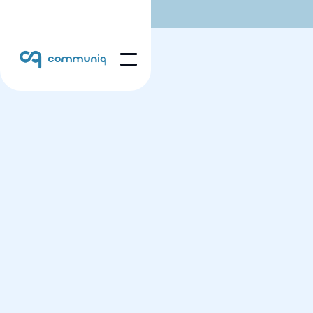
Pris
Når du kjøper effect, tegner du samtidig en
lisensavtale med 12 måneders varighet. Lisensen gir
deg rett til å kjøpe og gjennomføre så mange effect-
profiler du ønsker i løpet av året. Kjøper du over 10
profiler på forhånd får du rabatt på prisen – både på