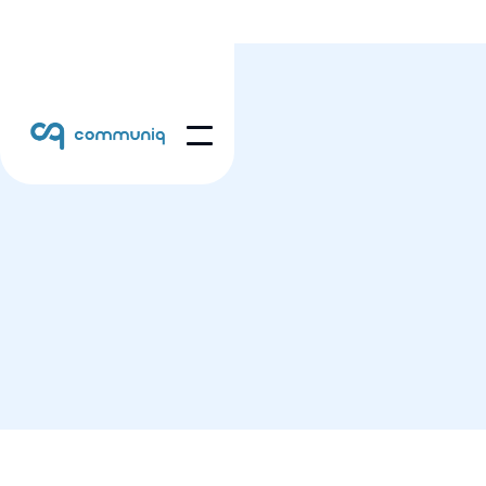
OM OSS
Møt teamet bak Communiq